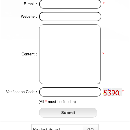
*
E-mail：
Website：
*
Content：
*
Verification Code：
(All
*
must be filled in)