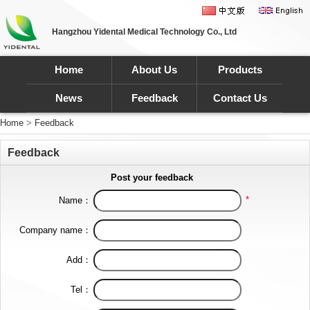
Hangzhou Yidental Medical Technology Co., Ltd
Home
About Us
Products
News
Feedback
Contact Us
Home
>
Feedback
Feedback
Post your feedback
*
Name：
Company name：
Add：
Tel：